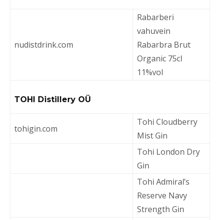
Rabarberi
vahuvein
nudistdrink.com
Rabarbra Brut
Organic 75cl
11%vol
TOHI Distillery OÜ
Tohi Cloudberry
tohigin.com
Mist Gin
Tohi London Dry
Gin
Tohi Admiral’s
Reserve Navy
Strength Gin