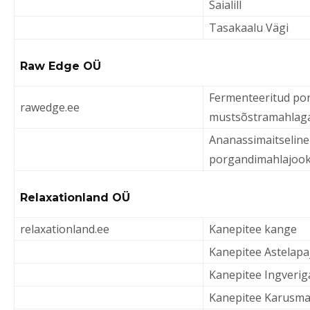
Saialill
Tasakaalu Vägi
Raw Edge OÜ
Fermenteeritud por
rawedge.ee
mustsõstramahlag
Ananassimaitseline
porgandimahlajoo
Relaxationland OÜ
relaxationland.ee
Kanepitee kange
Kanepitee Astelapa
Kanepitee Ingveri
Kanepitee Karusma