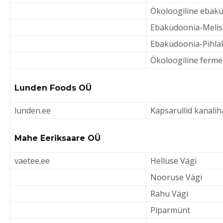
Ökoloogiline ebak
Ebaküdoonia-Melis
Ebaküdoonia-Pihla
Ökoloogiline ferme
Lunden Foods OÜ
lunden.ee
Kapsarullid kanali
Mahe Eeriksaare OÜ
vaetee.ee
Helluse Vägi
Nooruse Vägi
Rahu Vägi
Piparmünt