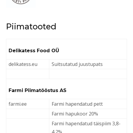
Piimatooted
Delikatess Food OÜ
delikatess.eu
Suitsutatud juustupats
Farmi Piimatööstus AS
farmi.ee
Farmi hapendatud pett
Farmi hapukoor 20%
Farmi hapendatud täispiim 3,8-
4,2%