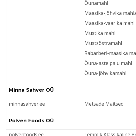
Õunamahl
Maasika-jõhvika mahl
Maasika-vaarika mahl
Mustika mahl
Mustsõstramahl
Rabarberi-maasika ma
Õuna-astelpaju mahl
Õuna-jõhvikamahl
Minna Sahver OÜ
minnasahver.ee
Metsade Maitsed
Polven Foods OÜ
polvenfoods.ee
Lemmik Klassikal