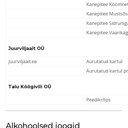
Kanepitee Köömne
Kanepitee Mustsõs
Kanepitee Sidrunig
Kanepitee Vaarika
Juurviljaait OÜ
juurviljaait.ee
Aurutatud kartul
Aurutatud kartul p
Talu Köögivili OÜ
Peedikrõps
Alkohoolsed joogid