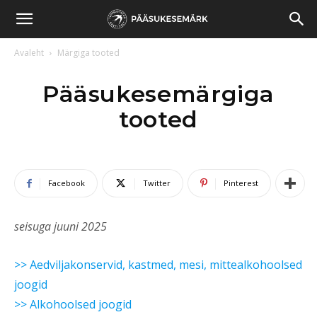
Pääsukesemärk
Avaleht
Märgiga tooted
Pääsukesemärgiga
tooted
Facebook
Twitter
Pinterest
seisuga juuni
2025
>> Aedviljakonservid, kastmed, mesi, mittealkohoolsed
joogid
>> Alkohoolsed joogid