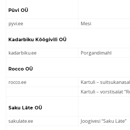
Püvi OÜ
pyvi.ee
Mesi
Kadarbiku Köögivili OÜ
kadarbiku.ee
Porgandimahl
Rocco OÜ
rocco.ee
Kartuli – suitsukanasa
Kartuli – vorstisalat “
Saku Läte OÜ
sakulate.ee
Joogivesi “Saku Läte”