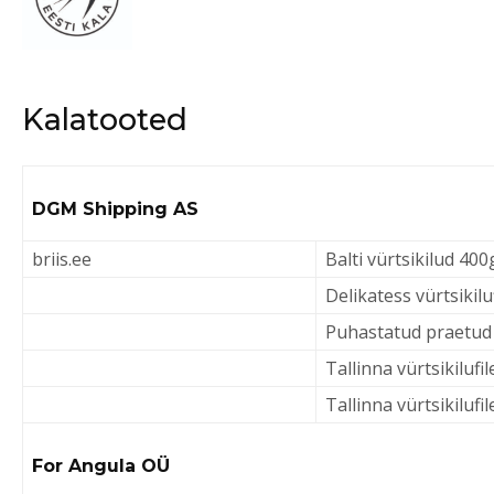
Kalatooted
DGM Shipping AS
briis.ee
Balti vürtsikilud 400
Delikatess vürtsikil
Puhastatud praetud 
Tallinna vürtsikilufi
Tallinna vürtsikilufi
For Angula OÜ