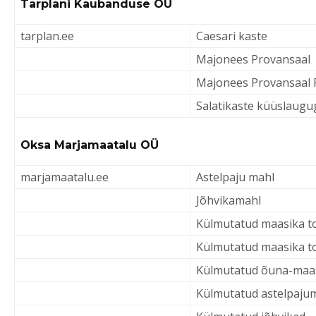
Tarplani Kaubanduse OÜ
tarplan.ee
Caesari kaste
Majonees Provansaal
Majonees Provansaal
Salatikaste küüslaugu
Oksa Marjamaatalu OÜ
marjamaatalu.ee
Astelpaju mahl
Jõhvikamahl
Külmutatud maasika 
Külmutatud maasika t
Külmutatud õuna-maa
Külmutatud astelpaju