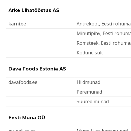
Arke Lihatööstus AS
karni.ee
Antrekoot, Eesti rohuma
Minutipihv, Eesti rohum
Romsteek, Eesti rohumaa
Kodune sült
Dava Foods Estonia AS
davafoods.ee
Hiidmunad
Peremunad
Suured munad
Eesti Muna OÜ