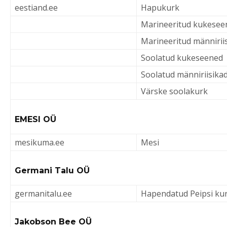
eestiand.ee
Hapukurk
Marineeritud kukesee
Marineeritud männirii
Soolatud kukeseened
Soolatud männiriisika
Värske soolakurk
EMESI OÜ
mesikuma.ee
Mesi
Germani Talu OÜ
germanitalu.ee
Hapendatud Peipsi ku
Jakobson Bee OÜ