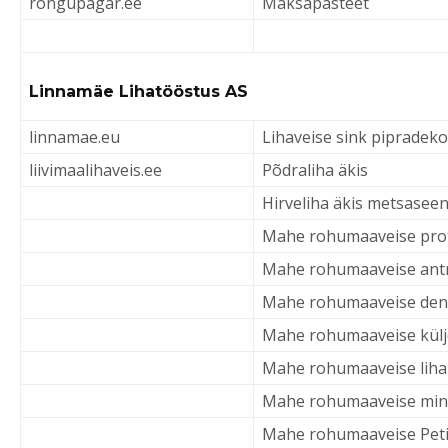
rongupagar.ee
Maksapasteet
Linnamäe Lihatööstus AS
linnamae.eu
Lihaveise sink pipradek
liivimaalihaveis.ee
Põdraliha äkis
Hirveliha äkis metsasee
Mahe rohumaaveise prot
Mahe rohumaaveise antr
Mahe rohumaaveise den
Mahe rohumaaveise külj
Mahe rohumaaveise liha
Mahe rohumaaveise min
Mahe rohumaaveise Peti