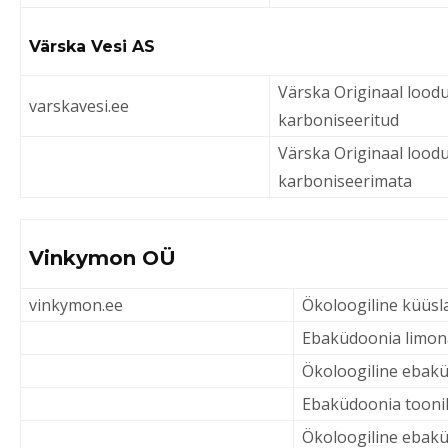
Värska Vesi AS
Värska Originaal loodu
varskavesi.ee
karboniseeritud
Värska Originaal loodu
karboniseerimata
Vinkymon OÜ
vinkymon.ee
Ökoloogiline küüs
Ebaküdoonia limo
Ökoloogiline ebakü
Ebaküdoonia tooni
Ökoloogiline ebak