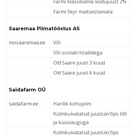
Farmi klassikaline kodujuust 2%
Farmi Skyr maitsestamata
Saaremaa Piimatööstus AS
mosaaremaa.ee
Või
Või soolakristallidega
Old Saare juust 3 kuud
Old Saare juust 6 kuud
Saidafarm OÜ
saidafarm.ee
Harilik kohupiim
Külmkuivatatud juustukrõps tilli
ja küüslauguga
Külmkuivatatud juustukrõps