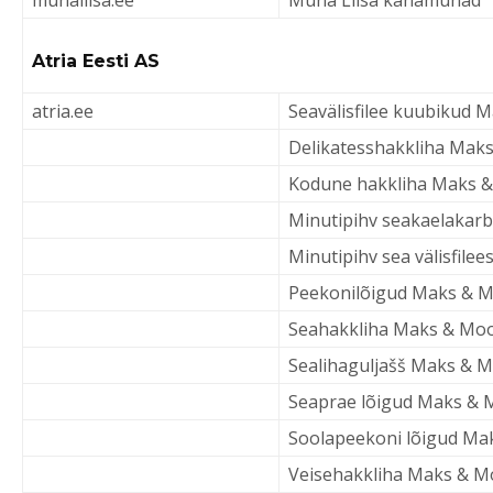
munaliisa.ee
Muna Liisa kanamunad
Atria Eesti AS
atria.ee
Seavälisfilee kuubikud 
Delikatesshakkliha Maks
Kodune hakkliha Maks &
Minutipihv seakaelakar
Minutipihv sea välisfile
Peekonilõigud Maks & M
Seahakkliha Maks & Moo
Sealihaguljašš Maks & M
Seaprae lõigud Maks & 
Soolapeekoni lõigud Ma
Veisehakkliha Maks & M