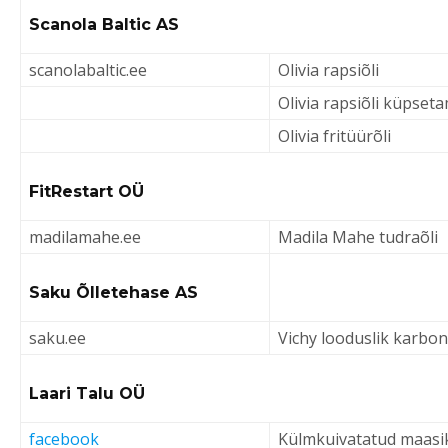
Scanola Baltic AS
scanolabaltic.ee
Olivia rapsiõli
Olivia rapsiõli küpset
Olivia fritüürõli
FitRestart OÜ
madilamahe.ee
Madila Mahe tudraõli
Saku Õlletehase AS
saku.ee
Vichy looduslik karbon
Laari Talu OÜ
facebook
Külmkuivatatud maasi