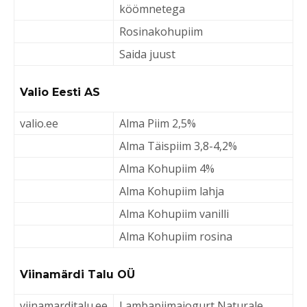
köömnetega
Rosinakohupiim
Saida juust
Valio Eesti AS
valio.ee
Alma Piim 2,5%
Alma Täispiim 3,8-4,2%
Alma Kohupiim 4%
Alma Kohupiim lahja
Alma Kohupiim vanilli
Alma Kohupiim rosina
Viinamärdi Talu OÜ
viinamarditalu.ee
Lambapiimajogurt Naturale