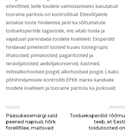
ettevõtted, kelle toodete valmistamiseks kasutatud
tooraine päritolu on kontrollitud. Ettevõtjatele
antakse toote hindamise järel ka sõltumatute
toiduekspertide tagasiside, mis aitab hoida ja
vajadusel parendada toodete kvaliteeti. Eksperdid
hindavad pimetestil tooteid kuues tootegrupis:
lihatooted; piimatooted; pagaritooted ja
teraviljatooted; aedviljakonservid, kastmed,
mittealkohoolsed joogid; alkohoolsed joogid. Lisaks
põhihindamisele kontrollib EPKK märke kandvate
toodete kvaliteeti ja tooraine päritolu ka jooksvalt.
EELMINE
JÄRGMINE
Pääsukesemärgi said
Toidueksperdid: rõõmu
peened napsud, hõrk
teeb, et Eesti
forellifilee, maitsvad
toidutooted on