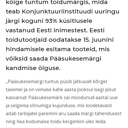
kõige tuntum toidumärgis, mida
teab Konjunktuuriinstituudi uuringu
järgi koguni 93% küsitlusele
vastanud Eesti inimestest. Eesti
toidutootjaid oodatakse 15. juunini
hindamisele esitama tooteid, mis
võiksid saada Pääsukesemärgi
kandmise õiguse.
„Pääsukesemärgi tuntus püsib jätkuvalt kõrgel
tasemel ja on viimase kahe aasta jooksul isegi pisut
kasvanud. Pääsukesemärk sai möödunud aastal uue
ja selgema sõnumiga kujunduse, mis loodetavasti
aitab tarbijatel paremini aru saada märgi tähendusest
ning hea kodumaise toidu kergemini üles leida.