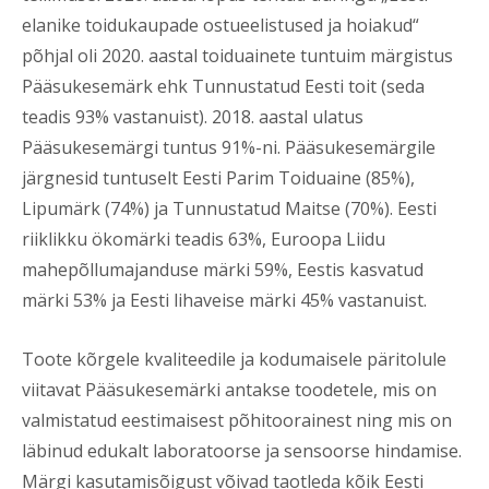
elanike toidukaupade ostueelistused ja hoiakud“
põhjal oli 2020. aastal toiduainete tuntuim märgistus
Pääsukesemärk ehk Tunnustatud Eesti toit (seda
teadis 93% vastanuist). 2018. aastal ulatus
Pääsukesemärgi tuntus 91%-ni. Pääsukesemärgile
järgnesid tuntuselt Eesti Parim Toiduaine (85%),
Lipumärk (74%) ja Tunnustatud Maitse (70%). Eesti
riiklikku ökomärki teadis 63%, Euroopa Liidu
mahepõllumajanduse märki 59%, Eestis kasvatud
märki 53% ja Eesti lihaveise märki 45% vastanuist.
Toote kõrgele kvaliteedile ja kodumaisele päritolule
viitavat Pääsukesemärki antakse toodetele, mis on
valmistatud eestimaisest põhitoorainest ning mis on
läbinud edukalt laboratoorse ja sensoorse hindamise.
Märgi kasutamisõigust võivad taotleda kõik Eesti