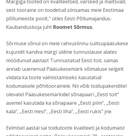
Märgiga tooted on kvaliteetsed, värsked ja maitsvad,
sest tooraine on toodetud siinsamas meie Eestimaa
põllumeeste poolt,“ ütles Eesti Põllumajandus-
Kaubanduskoja juht
Roomet Sõrmus.
Sõrmuse sõnul on meie rahvuslinnu suitsupääsukese
kujundit kandva märgi üldine tunnuslause alates
möödunud aastast Tunnustatud Eesti toit, samas
annab uuenenud Pääsukesemärk võimaluse selgelt
viidata ka toote valmistamiseks kasutatud
kodumaisele põhitoorainele. Nii võib toidupakenditel
olevatel Pääsukesemärkidel sõnapaari „Eesti toit“
asemel kasutada ka sõnapaare „Eesti piim“, „Eesti
kala“, „Eesti mesi“, „Eesti liha“, „Eesti rukis“ jne.
Eelmisel aastal sai toidutoote kvaliteeti ja kodumaist