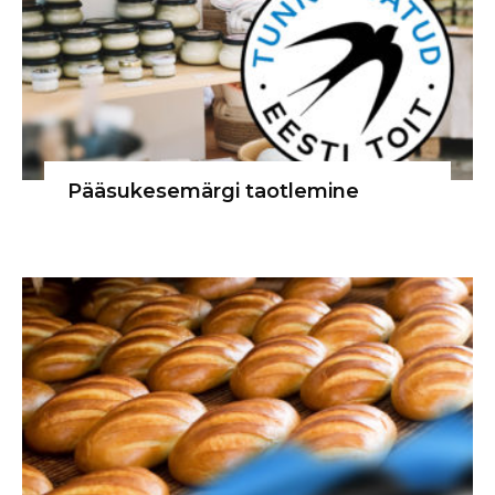
Pääsukesemärgi taotlemine