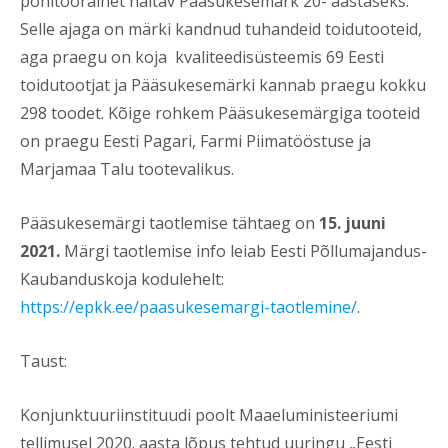
põhitoorainet näitav Pääsukesemärk 20- aastaseks.
Selle ajaga on märki kandnud tuhandeid toidutooteid,
aga praegu on koja kvaliteedisüsteemis 69 Eesti
toidutootjat ja Pääsukesemärki kannab praegu kokku
298 toodet. Kõige rohkem Pääsukesemärgiga tooteid
on praegu Eesti Pagari, Farmi Piimatööstuse ja
Marjamaa Talu tootevalikus.
Pääsukesemärgi taotlemise tähtaeg on
15. juuni
2021.
Märgi taotlemise info leiab Eesti Põllumajandus-
Kaubanduskoja kodulehelt:
https://epkk.ee/paasukesemargi-taotlemine/
.
Taust:
Konjunktuuriinstituudi poolt Maaeluministeeriumi
tellimusel 2020. aasta lõpus tehtud uuringu „Eesti