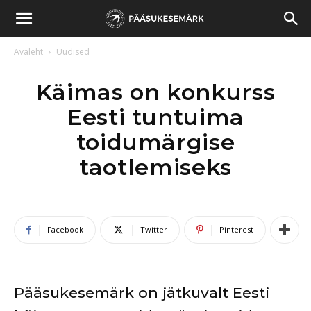
Pääsukesemärk
Avaleht
Uudised
Käimas on konkurss
Eesti tuntuima
toidumärgise
taotlemiseks
Facebook
Twitter
Pinterest
Pääsukesemärk on jätkuvalt Eesti